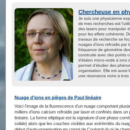
Chercheuse en ph
Je suis une physicienne exp
de mes recherches est l'utili
des lasers pour manipuler d
pour les effets cohérents.
travaux de recherche se foca
nuages d'ions refroidis par 
fréquence de géométrie div
construite avec des points
d'étalon micro-onde à ions 
permet d'étudier des phéno
organisation. Elle est aussi
une résonance noire à trois
Nuage d'ions en pièges de Paul linéaire
Voici l'image de la fluorescence d'un nuage comportant plusi
milliers d'ions calcium refroidis par laser et confinés dans un
linéaire. La forme elliptique est la signature d'une phase corré
solide) alors que les couches visibles aux extrémités du nua
début d'auto-organisation en cristal de Coulomb là où le cham