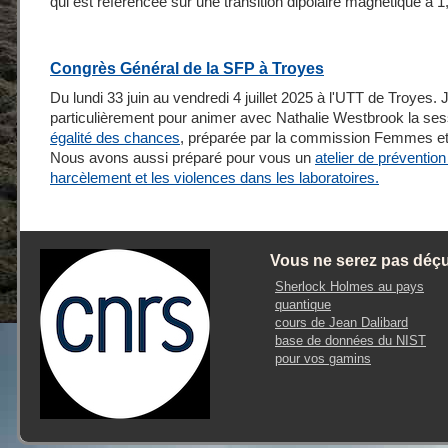
qui est référencée sur une transition dipolaire magnétique à 
Congrès Général de la SFP à Troyes
Du lundi 33 juin au vendredi 4 juillet 2025 à l'UTT de Troyes. J
particulièrement pour animer avec Nathalie Westbrook la se
égalité des chances
, préparée par la commission Femmes et
Nous avons aussi préparé pour vous un
atelier de prévention
harcèlement et les violences dans les laboratoires.
Vous ne serez pas déç
Sherlock Holmes au pays
quantique
cours de Jean Dalibard
base de données du NIST
pour vos gamins